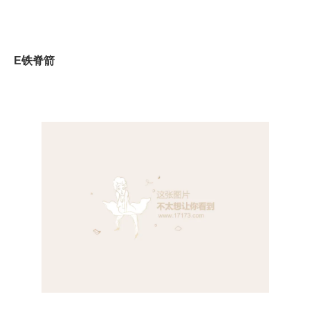
E
铁脊箭