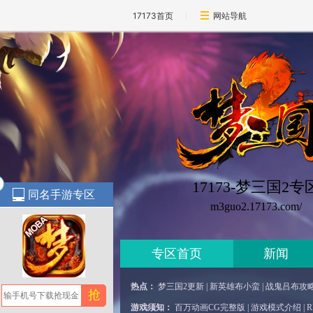
17173首页
网站导航
17173-梦三国2专
同名手游专区
m3guo2.17173.com/
专区首页
新闻
热点：
梦三国2更新
|
新英雄布小蛮
|
战鬼吕布攻
抢
游戏须知：
百万动画CG完整版
|
游戏模式介绍
|