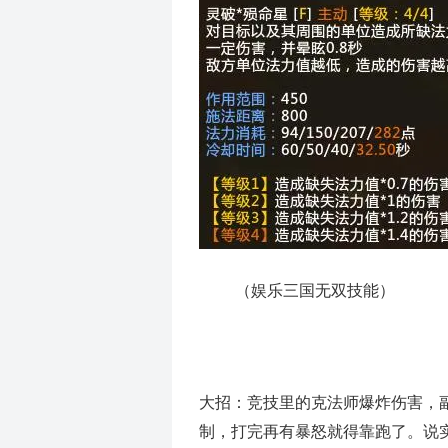
（
娱乐三国无双技能
）
大招：竞技里的克法师爆炸伤害，
制，打完再有暴怒就得靠跑了。说