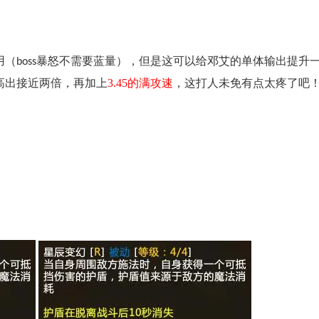
用（
暴怒不需要蓝量），但是这可以给邓艾的单体输出提升
boss
高出接近两倍，再加上
3.45
的满攻速
，这打人未免有点太疼了吧