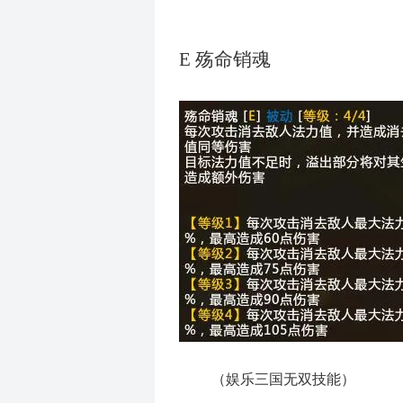
E
殇命销魂
（
娱乐三国无双技能
）