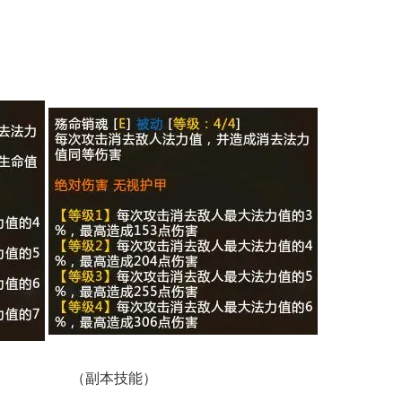
（
副本技能
）