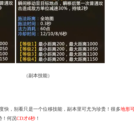
（
副本技能
）
度快，别看只是一个位移技能，副本里可尤为珍贵！很多
地形
势！何况
CD
才
秒
！
6