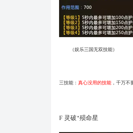
（
娱乐三国无双技能
）
三技能：
真心没用的技能
，千万不
F
灵破
殒命星
*