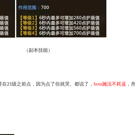
（
副本技能
）
要在
级之前点，因为点了你就哭。都说了，
boss
施法不耗蓝
，
21