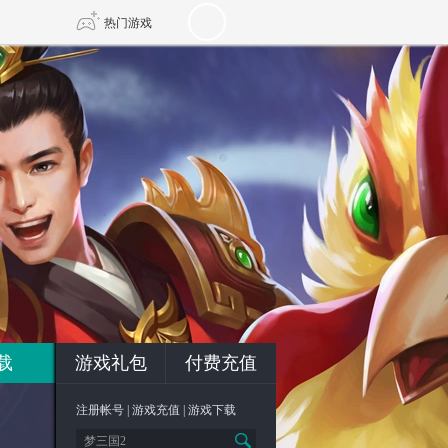
热门游戏
DNF
传奇4
剑网3旗舰版
新天龙八部
自由
诛仙世界
新仙侠5
载
游戏礼包
付费充值
注册帐号
|
游戏充值
|
游戏下载