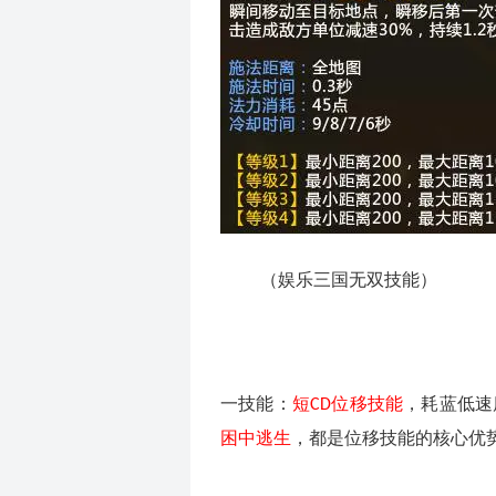
（
娱乐三国无双技能
）
一技能：
短
位移技能
，耗蓝低速
CD
困中逃生
，都是位移技能的核心优