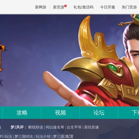
新网游
新页游
礼包/激活码
今日开服
热门页游
魔兽
天堂
王权与
区
攻略
视频
论坛
下
略
梦2风评：
断线秒连
|
何以做名将
|
众生平等
|
喜结良缘
RPG玩法
|
梦三国对比
|
玩法介绍
|
梦三国2配置