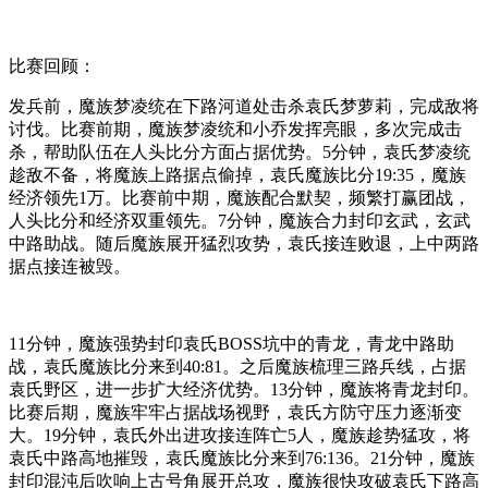
比赛回顾：
发兵前，魔族梦凌统在下路河道处击杀袁氏梦萝莉，完成敌将
讨伐。比赛前期，魔族梦凌统和小乔发挥亮眼，多次完成击
杀，帮助队伍在人头比分方面占据优势。5分钟，袁氏梦凌统
趁敌不备，将魔族上路据点偷掉，袁氏魔族比分19:35，魔族
经济领先1万。比赛前中期，魔族配合默契，频繁打赢团战，
人头比分和经济双重领先。7分钟，魔族合力封印玄武，玄武
中路助战。随后魔族展开猛烈攻势，袁氏接连败退，上中两路
据点接连被毁。
11分钟，魔族强势封印袁氏BOSS坑中的青龙，青龙中路助
战，袁氏魔族比分来到40:81。之后魔族梳理三路兵线，占据
袁氏野区，进一步扩大经济优势。13分钟，魔族将青龙封印。
比赛后期，魔族牢牢占据战场视野，袁氏方防守压力逐渐变
大。19分钟，袁氏外出进攻接连阵亡5人，魔族趁势猛攻，将
袁氏中路高地摧毁，袁氏魔族比分来到76:136。21分钟，魔族
封印混沌后吹响上古号角展开总攻，魔族很快攻破袁氏下路高