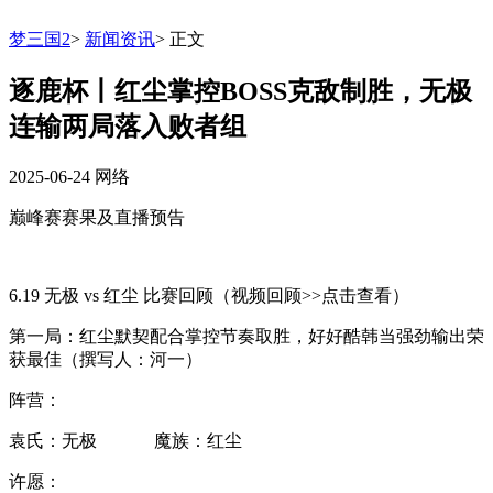
梦三国2
>
新闻资讯
>
正文
逐鹿杯丨红尘掌控BOSS克敌制胜，无极
连输两局落入败者组
2025-06-24
网络
巅峰赛赛果及直播预告
6.19 无极 vs 红尘 比赛回顾（视频回顾>>点击查看）
第一局：红尘默契配合掌控节奏取胜，好好酷韩当强劲输出荣
获最佳（撰写人：河一）
阵营：
袁氏：无极 魔族：红尘
许愿：