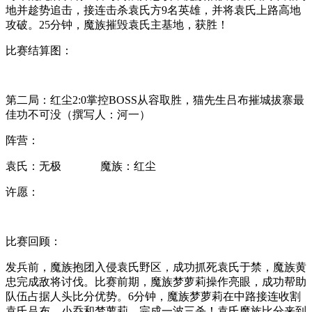
地并趁势追击，接连击杀袁氏方9名英雄，并将袁氏上路高地
攻破。25分钟，魔族摧毁袁氏主基地，获胜！
比赛结算图：
第二局：红尘2:0掌控BOSS从容取胜，猫先生吕布摧城拔寨最
佳功不可没（撰写人：河一）
阵营：
袁氏：无极 魔族：红尘
许愿：
比赛回顾：
发兵前，魔族抱团入侵袁氏野区，成功抓死袁氏于禁，魔族黄
忠完成敌将讨伐。比赛前期，魔族梦萝莉操作亮眼，成功帮助
队伍占据人头比分优势。6分钟，魔族梦萝莉在中路接连收割
袁氏吕布、小乔和梦萝莉，完成一波三杀！袁氏魔族比分来到