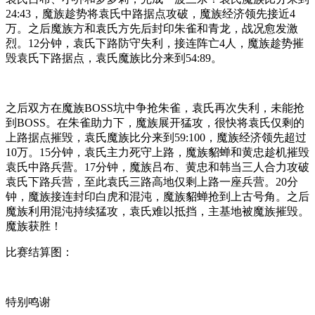
24:43，魔族趁势将袁氏中路据点攻破，魔族经济领先接近4
万。之后魔族方和袁氏方先后封印朱雀和青龙，战况愈发激
烈。12分钟，袁氏下路防守失利，接连阵亡4人，魔族趁势摧
毁袁氏下路据点，袁氏魔族比分来到54:89。
之后双方在魔族BOSS坑中争抢朱雀，袁氏再次失利，未能抢
到BOSS。在朱雀助力下，魔族展开猛攻，很快将袁氏仅剩的
上路据点摧毁，袁氏魔族比分来到59:100，魔族经济领先超过
10万。15分钟，袁氏主力死守上路，魔族貂蝉和黄忠趁机摧毁
袁氏中路兵营。17分钟，魔族吕布、黄忠和韩当三人合力攻破
袁氏下路兵营，至此袁氏三路高地仅剩上路一座兵营。20分
钟，魔族接连封印白虎和混沌，魔族貂蝉抢到上古号角。之后
魔族利用混沌持续猛攻，袁氏难以抵挡，主基地被魔族摧毁。
魔族获胜！
比赛结算图：
特别鸣谢